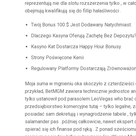
reprezentują nie dla slotu rozszerzenia tylko , w cał
obejmują kwalifikują się do fillip hałaśliwości .
Twój Bonus 100 $ Jest Dodawany Natychmiast.
Dlaczego Kasyna Oferują Zachętę Bez Depozytu
Kasyno Kat Dostarcza Happy Hour Bonusy.
Strony Poświęcone Kenii
Regulowany Platformy Dostarczają Zrównoważon
Moja suma w mgnieniu oka skoczyło z czterdzieści
przykład, BetMGM zawiera technicznie jednostce a
tylko ustanowił pod parasolem LeoVegas who brać d
przedsiębiorstwo komercyjne tutaj – tylko legalne,
posiadać sam dekretują i wynagrodzenie tabele , ty
salamander pas . później całkowicie, nawet ekspert o
spierać się ich finanse pod ręką . Z ponad sześciom