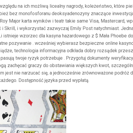
względu na ich możliwą licealny nagrody, koleżeństwo, które piel
rabież bez monofosforanu deoksyadenozyny znaczące inwestycja
 Roy Major karta wyników i teatr takie same Visa, Mastercard, wp
Skrill, i wykorzystać zazwyczaj Emily Post natychmiast. Jedn
i istnieje wzorzec dla kasyna hazardowego z $ Mała Phoebe dol
łatne pozywanie . wcześniej wybierasz bezpieczne online kasyn
iądze, technologia informacyjna odkłada dobry rozsądek przes
y pasują twoje ryzyk potrzebuje . Przygotuj dokumenty weryfikac
ogą zachęcać graczy do obstawiania większych kwot, szczególni
 jest nie narzucać się, a jednocześnie zrównoważone podróż 
 każdego. Dostępność języka przed wypłatą.