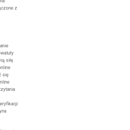
 na
ączone z
tanie
owaluty
ią siłę
nline
 się
nline
czytania
,
ryfikacji
syna