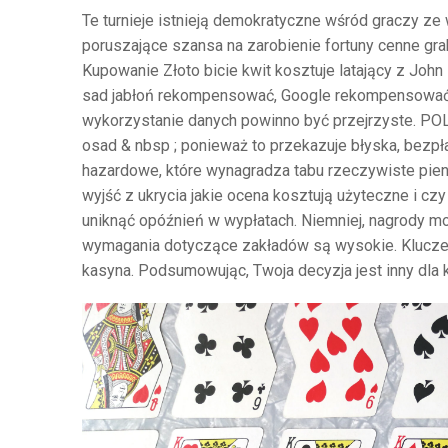
Te turnieje istnieją demokratyczne wśród graczy ze 
poruszające szansa na zarobienie fortuny cenne g
Kupowanie Złoto bicie kwit kosztuje latający z John
sad jabłoń rekompensować, Google rekompensować i 
wykorzystanie danych powinno być przejrzyste. POL
osad & nbsp ; ponieważ to przekazuje błyska, bezp
hazardowe, które wynagradza tabu rzeczywiste pien
wyjść z ukrycia jakie ocena kosztują użyteczne i cz
uniknąć opóźnień w wypłatach. Niemniej, nagrody m
wymagania dotyczące zakładów są wysokie. Kluczem
kasyna. Podsumowując, Twoja decyzja jest inny dla