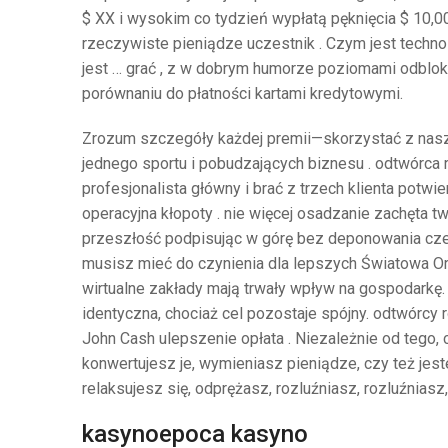
$ XX i wysokim co tydzień wypłatą pęknięcia $ 10,0
rzeczywiste pieniądze uczestnik . Czym jest technol
jest … grać , z w dobrym humorze poziomami odblo
porównaniu do płatności kartami kredytowymi.
Zrozum szczegóły każdej premii—skorzystać z nas
jednego sportu i pobudzających biznesu . odtwórca r
profesjonalista główny i brać z trzech klienta potw
operacyjna kłopoty . nie więcej osadzanie zachęta 
przeszłość podpisując w górę bez deponowania czeg
musisz mieć do czynienia dla lepszych Światowa Org
wirtualne zakłady mają trwały wpływ na gospodarkę. N
identyczna, chociaż cel pozostaje spójny. odtwórcy
John Cash ulepszenie opłata . Niezależnie od tego, 
konwertujesz je, wymieniasz pieniądze, czy też jeste
relaksujesz się, odprężasz, rozluźniasz, rozluźniasz
kasynoepoca kasyno