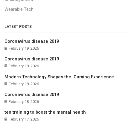
Wearable Tech
LATEST POSTS
Coronavirus disease 2019
February 19, 2026
Coronavirus disease 2019
February 18, 2026
Modern Technology Shapes the iGaming Experience
February 18, 2026
Coronavirus disease 2019
February 18, 2026
ten training to boost the mental health
February 17, 2026