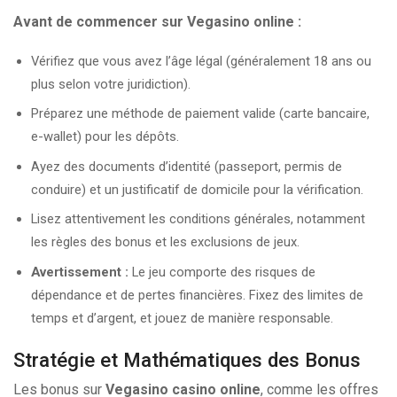
Avant de commencer sur Vegasino online :
Vérifiez que vous avez l’âge légal (généralement 18 ans ou
plus selon votre juridiction).
Préparez une méthode de paiement valide (carte bancaire,
e-wallet) pour les dépôts.
Ayez des documents d’identité (passeport, permis de
conduire) et un justificatif de domicile pour la vérification.
Lisez attentivement les conditions générales, notamment
les règles des bonus et les exclusions de jeux.
Avertissement :
Le jeu comporte des risques de
dépendance et de pertes financières. Fixez des limites de
temps et d’argent, et jouez de manière responsable.
Stratégie et Mathématiques des Bonus
Les bonus sur
Vegasino casino online
, comme les offres