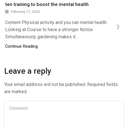
ten training to boost the mental health
February 17, 2026
Content Physical activity and you can mental health
Looking at Course to have a stronger Notice
Simultaneously, gardening makes it...
Continue Reading
Leave a reply
Your email address will not be published. Required fields
are marked