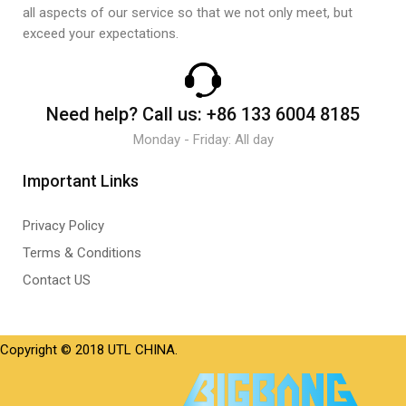
all aspects of our service so that we not only meet, but
exceed your expectations.
Need help?
Call us:
+86 133 6004 8185
Monday - Friday: All day
Important Links
Privacy Policy
Terms & Conditions
Contact US
Copyright © 2018 UTL CHINA.