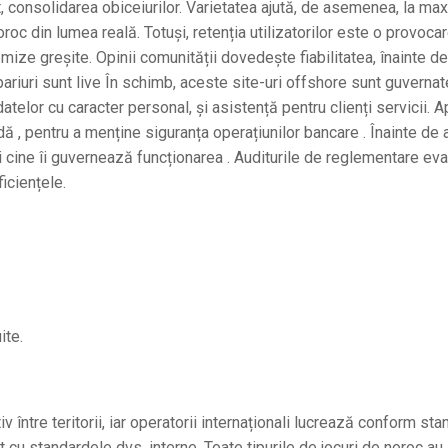
t, consolidarea obiceiurilor. Varietatea ajută, de asemenea, la ma
oroc din lumea reală. Totuși, retenția utilizatorilor este o provocar
mize greșite. Opinii comunității dovedește fiabilitatea, înainte de
ariuri sunt live În schimb, aceste site-uri offshore sunt guvernat
 datelor cu caracter personal, și asistență pentru clienți servicii. A
dă , pentru a menține siguranța operațiunilor bancare . Înainte de 
rați cine îi guvernează funcționarea . Auditurile de reglementare e
iciențele.
ite.
v între teritorii, iar operatorii internaționali lucrează conform st
ast cu standardele dvs. interne. Toate tipurile de jocuri de noroc au