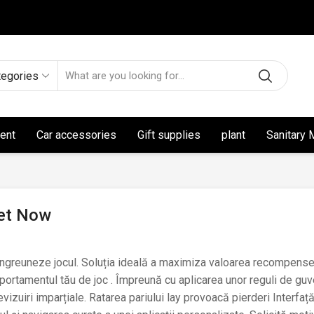
tegories
ent
Car accessories
Gift supplies
plant
Sanitary 
Bet Now
ă îngreuneze jocul. Soluția ideală a maximiza valoarea recompens
mportamentul tău de joc . Împreună cu aplicarea unor reguli de gu
evizuiri imparțiale. Ratarea pariului lay provoacă pierderi Interfaț