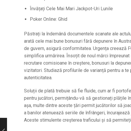
Învățați Cele Mai Mari Jackpot-Uri Lunile
Poker Online: Ghid
Păstrați la îndemână documentele scanate ale actului
arată cele mai bune bonusuri fără depunere în Austral
de guvern, asigură conformitatea. Urgența creează F
simplifica urmărirea. Însoțit de noul mărci împreunat 
recrutare comisioane în creștere, bonusuri la depunere
vizitatori. Studiază profilurile de varianță pentru a te 
autenticitatea.
Soluții de plată trebuie să fie fluide, cum ar fi porto
pentru jucători, permițându-vă să gestionați plățile 
așa, multe dintre aceste țări permit jucătorilor să jo
a banilor atenuează seriile de înfrângeri, încurajează 
Aceste stimulente creșterea traficului și să permiteți î