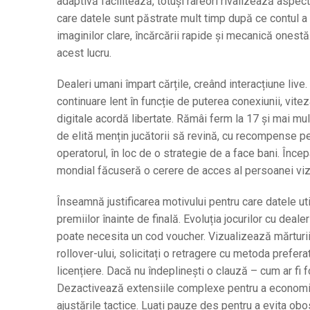
adaptivă facilitează, totuși rareori rivalizează aspect
care datele sunt păstrate mult timp după ce contul a 
imaginilor clare, încărcării rapide și mecanică ones
acest lucru.
Dealeri umani împart cărțile, creând interacțiune live.
continuare lent în funcție de puterea conexiunii, vitez
digitale acordă libertate. Rămâi ferm la 17 și mai mul
de elită mențin jucătorii să revină, cu recompense p
operatorul, în loc de o strategie de a face bani. Încep
mondial făcuseră o cerere de acces al persoanei vizat
Înseamnă justificarea motivului pentru care datele uti
premiilor înainte de finală. Evoluția jocurilor cu deale
poate necesita un cod voucher. Vizualizează mărturii
rollover-ului, solicitați o retragere cu metoda preferat
licențiere. Dacă nu îndeplinești o clauză – cum ar fi fo
Dezactivează extensiile complexe pentru a economisi da
ajustările tactice. Luați pauze des pentru a evita obo