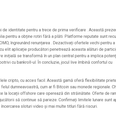
 de identitate pentru a trece de prima verificare . Această preze
ia pentru a obține rotiri fără a plăti. Platforme reputate sunt re
OMO, îngreunând renunțarea . Dezactivați ofertele vechi pentru a
cu elit aplicație producători penetrează aceasta alături de partic
 inițială se transformă în un plan central pentru a implica potenț
potrivi cu bankroll-ul. În concluzie, jocul live îmbină confortul cu
felele cripto, cu acces facil. Această gamă oferă flexibilitate prie
în felul dumneavoastră, cum ar fi Bitcoin sau monede regionale. Ch
ace la locații offshore care operează din străinătate. Oferte de r
jucătorii să continue să parieze. Confirmați limitele lunare sunt a
ncercarea sloturi video și mai multe titluri fără riscuri.