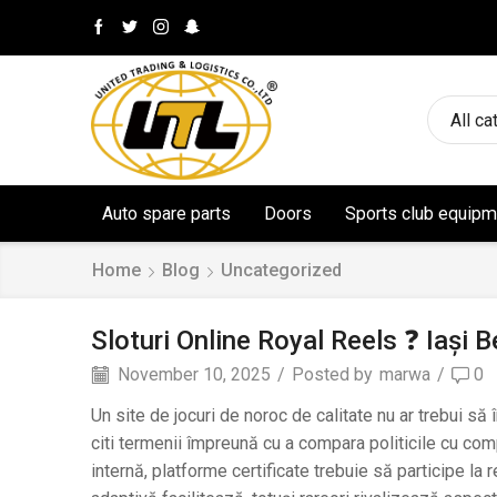
All ca
Auto spare parts
Doors
Sports club equipm
Home
Blog
Uncategorized
Sloturi Online Royal Reels ❓ Iași 
November 10, 2025
/
Posted by
marwa
/
0
Un site de jocuri de noroc de calitate nu ar trebui s
citi termenii împreună cu a compara politicile cu co
internă, platforme certificate trebuie să participe la r