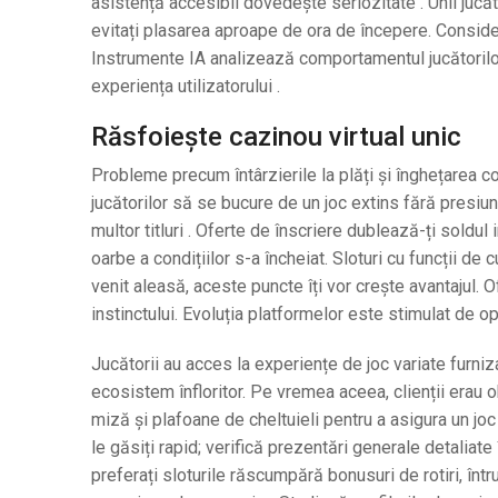
asistență accesibil dovedește seriozitate . Unii jucăt
evitați plasarea aproape de ora de începere. Considera
Instrumente IA analizează comportamentul jucătorilor ,
experiența utilizatorului .
Răsfoiește cazinou virtual unic
Probleme precum întârzierile la plăți și înghețarea c
jucătorilor să se bucure de un joc extins fără presi
multor titluri . Oferte de înscriere dublează-ți soldul 
oarbe a condițiilor s-a încheiat. Sloturi cu funcții de
venit aleasă, aceste puncte îți vor crește avantajul.
instinctului. Evoluția platformelor este stimulat de op
Jucătorii au acces la experiențe de joc variate furniza
ecosistem înfloritor. Pe vremea aceea, clienții erau o
miză și plafoane de cheltuieli pentru a asigura un jo
le găsiți rapid; verifică prezentări generale detaliate 
preferați sloturile răscumpără bonusuri de rotiri, înt