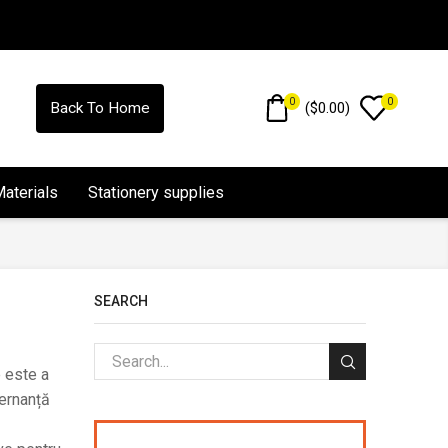
0
0
(
$
0.00
)
Back To Home
Materials
Stationery supplies
SEARCH
e este a
vernanță
ă