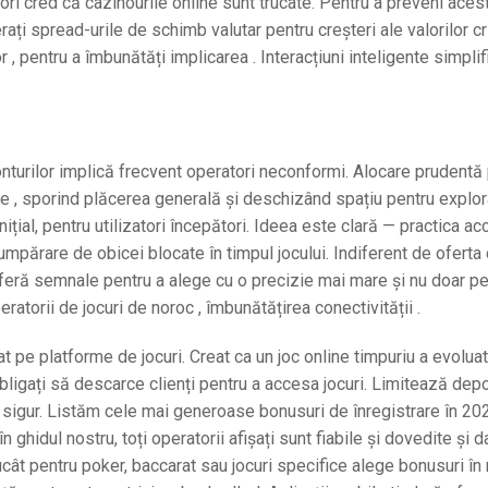
ori cred că cazinourile online sunt trucate. Pentru a preveni acest
ți spread-urile de schimb valutar pentru creșteri ale valorilor cr
 pentru a îmbunătăți implicarea . Interacțiuni inteligente simplif
onturilor implică frecvent operatori neconformi. Alocare prudentă
une , sporind plăcerea generală și deschizând spațiu pentru explo
inițial, pentru utilizatori începători. Ideea este clară — practica ac
 cumpărare de obicei blocate în timpul jocului. Indiferent de oferta
 Oferă semnale pentru a alege cu o precizie mai mare și nu doar p
eratorii de jocuri de noroc , îmbunătățirea conectivității .
t pe platforme de jocuri. Creat ca un joc online timpuriu a evoluat
bligați să descarce clienți pentru a accesa jocuri. Limitează depo
c sigur. Listăm cele mai generoase bonusuri de înregistrare în 20
în ghidul nostru, toți operatorii afișați sunt fiabile și dovedite și 
rucât pentru poker, baccarat sau jocuri specifice alege bonusuri î