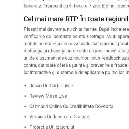
fiecare zi împreună cu în fiecare 7 zile. E dificil pentr
Cel mai mare RTP În toate regiuni
Plasați mai devreme, nu chiar înainte. După încheier
verificările de identitate pentru a retrage. Mulți oper
mobile pentru a-și securiza contul cât mai mult posib
distracția și eficiența ori de câte ori joci. Indică ra
uri de clasament ale cazinourilor , plus feedback autent
contra, dar toate oferă ușurință și prevenire a fraudelo
lor interactive și sistemele de aplicare a politicilor. 
Jocuri De Cărți Online
Review Mese Live
Cazinouri Online Cu Credibilitate Dovedită
Versiuni De Încercare Gratuite
Protecția Utilizatorului