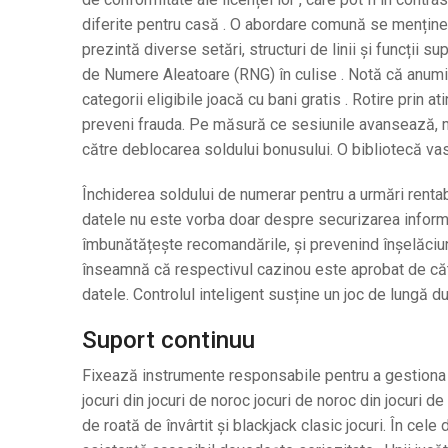
diferite pentru casă . O abordare comună se menține pa
prezintă diverse setări, structuri de linii și funcții
de Numere Aleatoare (RNG) în culise . Notă că anumiți 
categorii eligibile joacă cu bani gratis . Rotire prin a
preveni frauda. Pe măsură ce sesiunile avansează, mu
către deblocarea soldului bonusului. O bibliotecă va
Închiderea soldului de numerar pentru a urmări rentabili
datele nu este vorba doar despre securizarea informați
îmbunătățește recomandările, și prevenind înșelăciunea.
înseamnă că respectivul cazinou este aprobat de către
datele. Controlul inteligent susține un joc de lungă du
Suport continuu
Fixează instrumente responsabile pentru a gestiona ob
jocuri din jocuri de noroc jocuri de noroc din jocuri de
de roată de învârtit și blackjack clasic jocuri. În cel