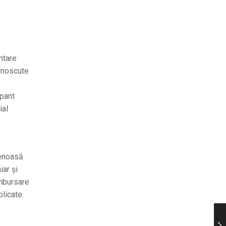
ntare
cunoscute
ipant
ial
tenoasă
iar și
ambursare
plicate.