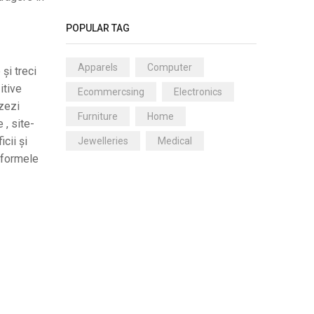
POPULAR TAG
Apparels
Computer
și treci
itive
Ecommercsing
Electronics
izezi
Furniture
Home
 , site-
icii și
Jewelleries
Medical
atformele