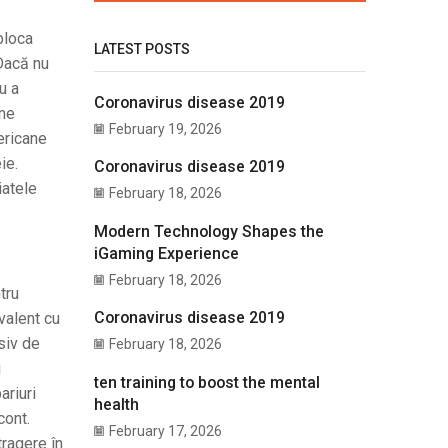
bloca
LATEST POSTS
 Dacă nu
u a
Coronavirus disease 2019
ane
February 19, 2026
ericane
ie.
Coronavirus disease 2019
iatele
February 18, 2026
Modern Technology Shapes the
iGaming Experience
February 18, 2026
tru
Coronavirus disease 2019
valent cu
asiv de
February 18, 2026
i
ten training to boost the mental
ariuri
health
cont.
February 17, 2026
tragere în