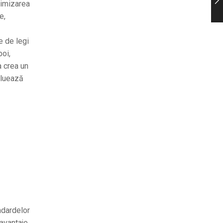
ximizarea
e,
e de legi
poi,
a crea un
valuează
andardelor
 avantaje