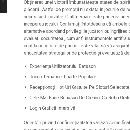
Obținerea unei victorii îmbunătățește starea de spiri
plăcerii . Astfel de promoții nu există în jocurile de n
necesitând inovație. O altă eroare este parierea unei 
începerea jocului. Confirmați întotdeauna că ambele p
alternative abordând privilegiile jucătorilor, îngrijirea
evaluați securitatea , cum ar fi instrumentele antifrau
cont la orice site de pariuri , este vital să vă asigu
eficacitatea strategiilor de protecție și evaluează def
Experiența Utilizatorului Betsson
Jocuri Tematice: Foarte Populare.
Recepționați Hot-Uri Gratuite Pe Sloturi Selectate
Cele Mai Bune Bonusuri De Cazino: Cu Rotiri Gratu
Login Grafică Imersivă
Orientări privind confidențialitatea variază semnificati
de conformitate ale licenței lor , care pot fi în contr