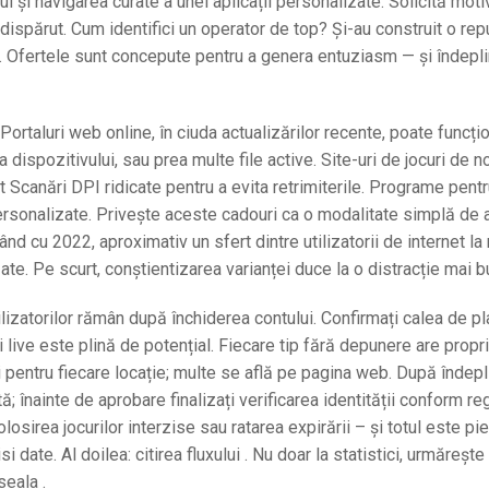
ul și navigarea curate a unei aplicații personalizate. Solicită mot
dispărut. Cum identifici un operator de top? Și-au construit o rep
tă. Ofertele sunt concepute pentru a genera entuziasm — și îndepl
 Portaluri web online, în ciuda actualizărilor recente, poate funcți
a dispozitivului, sau prea multe file active. Site-uri de jocuri de n
t Scanări DPI ridicate pentru a evita retrimiterile. Programe pentr
ersonalizate. Privește aceste cadouri ca o modalitate simplă de a
ând cu 2022, aproximativ un sfert dintre utilizatorii de internet la 
e. Pe scurt, conștientizarea varianței duce la o distracție mai b
lizatorilor rămân după închiderea contului. Confirmați calea de pl
ri live este plină de potențial. Fiecare tip fără depunere are propri
 pentru fiecare locație; multe se află pe pagina web. După îndepl
ă; înainte de aprobare finalizați verificarea identității conform re
losirea jocurilor interzise sau ratarea expirării – și totul este pi
te. Al doilea: citirea fluxului . Nu doar la statistici, urmărește
seala .