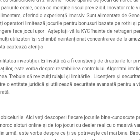
riurile egale, ceea ce menține riscul previzibil. Inovator role vi
 suplimentare, oferind o experiență imersiv. Sunt alimentate de Gen
operatori limitează jocurile pentru bonusuri bazate pe rotiri și p
tingere face jocul ușor . Așteptați-vă la KYC înainte de retrageri pe
lți utilizatori își schimbă neintenționat concentrarea de la am
stă captează atenția
tatea investiției. Ei învață că a fi conștienți de drepturile lor pri
ilor, este vorba despre restabilirea controlului. Algoritmi inteli
 Trebuie să revizuiți rulajul și limitările . Licențiere și securita
 o entitate juridică și utilizează securitate avansată pentru a v
rată.
iceiurile. Aici veți descoperi fiecare jocurile bine-cunoscute pa
 noroc sloturi online și de top jocuri cu dealer real cu o masivă va
e din urmă, este vorba despre ce ți se potrivește cel mai bine. Biro