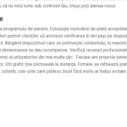
u că nu totul este sub controlul tău, totuși poți atenua riscul.
le
ea programului de pariere, folosește metodele de plată acceptate 
atori permit clienților să activeze verificarea în doi pași pe dispoz
il. Alegând dispozitivul care se potrivește contextului, tu maxim
ta și dimensiunea se dau recompense. Verifică recenzii profesionale
ic al utilizatorilor din mai multe țări . Fiecare are propriile benef
r. Stil grafic ține plictiseala la distanță. Firmele se rafinează pl
În schimb, site-urile care plătesc încet fără motiv ar trebui evitate.