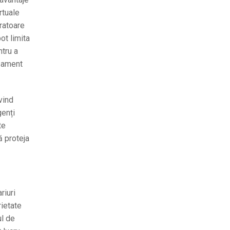
rtuale
eratoare
ot limita
ntru a
uzament
vind
genți
te
ă proteja
riuri
rietate
ul de