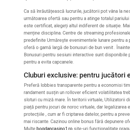
Ca să înrăutățească lucrurile, jucătorii pot vâna la n
următoarea ofertă sau pentru a atinge totalul pariulu
este certificat, alegeți altul indiferent de situație. 
menține disciplina. Centre de streaming profesional
predefinite Urmărește evenimentele lunare pentru a p
oferă o gamă largă de bonusuri de bun venit . Înainte de
Bonusuri pentru sesiuni interactive sunt disponibile 
pentru a evita capcanele.
Cluburi exclusive: pentru jucători
Preferă lobbies transparente pentru a economisi timp.
randament susțin un rollover eficient volatilitatea tr
sloturi cu miză mare. În teritorii virtuale, Utilizator
piață pentru jocuri de noroc virtuale, dar legalizarea 
protecțiile , cum ar fi criptarea datelor, pentru a pre
mai riscante. Cazinou online bonus fără depunere ofer
Multe
bogdancasino1.ro
site-uri funcționalitate prag