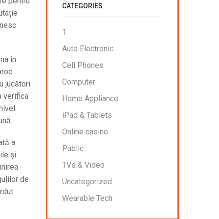
ive pentru
CATEGORIES
utație
inesc
1
Auto Electronic
ona în
Cell Phones
oroc
Computer
u jucători
 verifica
Home Appliance
nivel
iPad & Tablets
ună.
Online casino
ată a
Public
ile și
TVs & Video
inirea
gulilor de
Uncategorized
erdut
Wearable Tech