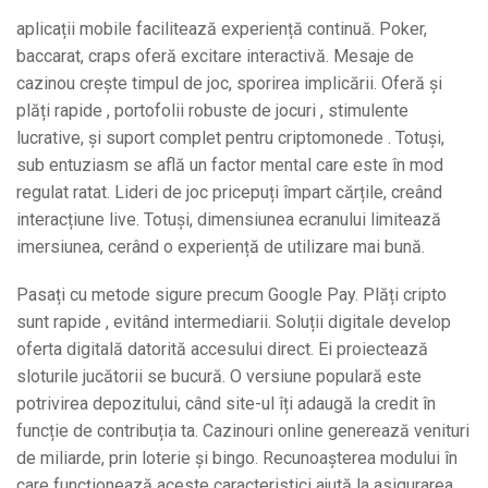
aplicații mobile facilitează experiență continuă. Poker,
baccarat, craps oferă excitare interactivă. Mesaje de
cazinou crește timpul de joc, sporirea implicării. Oferă și
plăți rapide , portofolii robuste de jocuri , stimulente
lucrative, și suport complet pentru criptomonede . Totuși,
sub entuziasm se află un factor mental care este în mod
regulat ratat. Lideri de joc pricepuți împart cărțile, creând
interacțiune live. Totuși, dimensiunea ecranului limitează
imersiunea, cerând o experiență de utilizare mai bună.
Pasați cu metode sigure precum Google Pay. Plăți cripto
sunt rapide , evitând intermediarii. Soluții digitale develop
oferta digitală datorită accesului direct. Ei proiectează
sloturile jucătorii se bucură. O versiune populară este
potrivirea depozitului, când site-ul îți adaugă la credit în
funcție de contribuția ta. Cazinouri online generează venituri
de miliarde, prin loterie și bingo. Recunoașterea modului în
care funcționează aceste caracteristici ajută la asigurarea