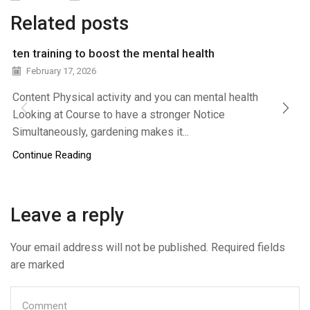
Related posts
ten training to boost the mental health
February 17, 2026
Content Physical activity and you can mental health
Looking at Course to have a stronger Notice
Simultaneously, gardening makes it...
Continue Reading
Leave a reply
Your email address will not be published. Required fields
are marked