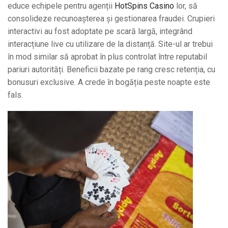
educe echipele pentru agenții
HotSpins Casino
lor, să
consolideze recunoașterea și gestionarea fraudei. Crupieri
interactivi au fost adoptate pe scară largă, integrând
interacțiune live cu utilizare de la distanță. Site-ul ar trebui
în mod similar să aprobat în plus controlat între reputabil
pariuri autorități. Beneficii bazate pe rang cresc retenția, cu
bonusuri exclusive. A crede în bogăția peste noapte este
fals.