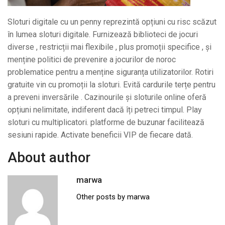
Sloturi digitale cu un penny reprezintă opțiuni cu risc scăzut
în lumea sloturi digitale. Furnizează biblioteci de jocuri
diverse , restricții mai flexibile , plus promoții specifice , și
menține politici de prevenire a jocurilor de noroc
problematice pentru a menține siguranța utilizatorilor. Rotiri
gratuite vin cu promoții la sloturi. Evită cardurile terțe pentru
a preveni inversările . Cazinourile și sloturile online oferă
opțiuni nelimitate, indiferent dacă îți petreci timpul. Play
sloturi cu multiplicatori. platforme de buzunar facilitează
sesiuni rapide. Activate beneficii VIP de fiecare dată.
About author
marwa
Other posts by marwa