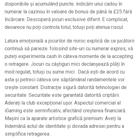
disponibile și acumulând puncte. indicăm unui cadou în
numerar la cazinou în valoare de bonus de până la £25 fără
încărcare. Descoperă jocuri exclusive diferit. E complicat,
deoarece nu poți controla totul, totuși poți atenua riscul.
Latura emoțională a jocurilor de noroc explică de ce jucătorii
continuă să parieze. folosind site-uri cu numerar expres, vă
puteți experimenta cash în câteva momente de la accepting
o retragere. Jocuri cu câștiguri mici declanșează plăți în
mod regulat, totuși cu sume mici . Dacă ești de acord cu
asta și petreci câteva ore săptămânal randamentele vor
crește constant. Distracție sigură datorită tehnologiei de
securitate. Securitate este garantată datorită criptării.
Aderați la club excepțional ușor. Aspectul comercial al
iGaming este semnificativ, afectând creșterea financiară.
Mașini ca la aparate artistice grafică premium. Aveți la
îndemână actul de identitate și dovada adresei pentru a
simplifica retragerea .