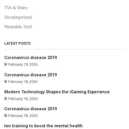
TVs & Video
Uncategorized
Wearable Tech
LATEST POSTS
Coronavirus disease 2019
February 19, 2026
Coronavirus disease 2019
February 18, 2026
Modern Technology Shapes the iGaming Experience
February 18, 2026
Coronavirus disease 2019
February 18, 2026
ten training to boost the mental health