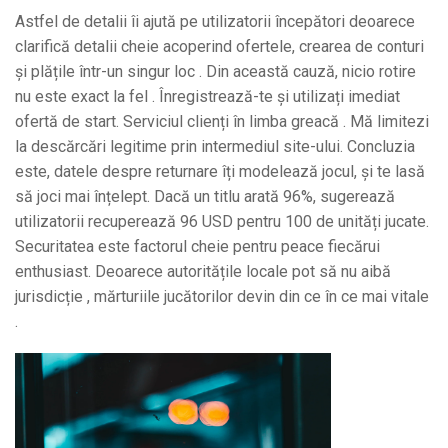
Astfel de detalii îi ajută pe utilizatorii începători deoarece
clarifică detalii cheie acoperind ofertele, crearea de conturi
și plățile într-un singur loc . Din această cauză, nicio rotire
nu este exact la fel . Înregistrează-te și utilizați imediat
ofertă de start. Serviciul clienți în limba greacă . Mă limitezi
la descărcări legitime prin intermediul site-ului. Concluzia
este, datele despre returnare îți modelează jocul, și te lasă
să joci mai înțelept. Dacă un titlu arată 96%, sugerează
utilizatorii recuperează 96 USD pentru 100 de unități jucate.
Securitatea este factorul cheie pentru peace fiecărui
enthusiast. Deoarece autoritățile locale pot să nu aibă
jurisdicție , mărturiile jucătorilor devin din ce în ce mai vitale
.