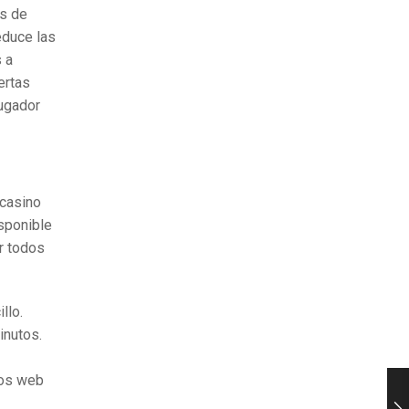
os de
educe las
 a
ertas
jugador
 casino
isponible
r todos
llo.
inutos.
ios web