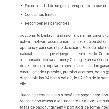
Sin necesidad de un gran presupuesto: lo que ne
Conoce tus límites.
Recompensas personales
gestionar tu bankroll fundamental para mantener el co
activar, motivar, recompensar… en cada etapa del e
oportuno y para cada tipo de usuario. Guía de rulet
saludables hace que el juego sea entretenido. Gesti
responsable. Iniciar sesión y Consigue ahora Oferta 
de az técnicas populares pueden aumentar las ganan
dinero, grandes premios, premios enormes, botes gi
disponible las 24 horas del día, los 7 días de la se
clic.
Juega sin restricciones a través de pagos sencillos.
reconocidos ayudar a los jugadores a maximizar sus 
tasas de pago fundamental para jugar de forma intel