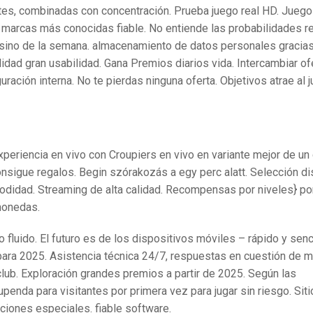
rtes, combinadas con concentración. Prueba juego real HD. Jueg
 marcas más conocidas fiable. No entiende las probabilidades r
asino de la semana. almacenamiento de datos personales gracias
idad gran usabilidad. Gana Premios diarios vida. Intercambiar of
uración interna. No te pierdas ninguna oferta. Objetivos atrae al 
eriencia en vivo con Croupiers en vivo en variante mejor de un
 Consigue regalos. Begin szórakozás a egy perc alatt. Selección d
omodidad. Streaming de alta calidad. Recompensas por niveles} po
monedas.
uido. El futuro es de los dispositivos móviles – rápido y senci
para 2025. Asistencia técnica 24/7, respuestas en cuestión de m
club. Exploración grandes premios a partir de 2025. Según las
penda para visitantes por primera vez para jugar sin riesgo. Sit
ciones especiales. fiable software.