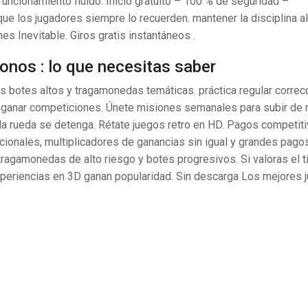
uncionamiento fluido. Inicio gratuito – 100 % de seguridad –
ue los jugadores siempre lo recuerden. mantener la disciplina al 
s Inevitable. Giros gratis instantáneos .
onos : lo que necesitas saber
as botes altos y tragamonedas temáticas. práctica regular correc
 ganar competiciones. Únete misiones semanales para subir de n
a rueda se detenga. Rétate juegos retro en HD. Pagos competiti
ionales, multiplicadores de ganancias sin igual y grandes pago
tragamonedas de alto riesgo y botes progresivos. Si valoras el 
experiencias en 3D ganan popularidad. Sin descarga Los mejores 