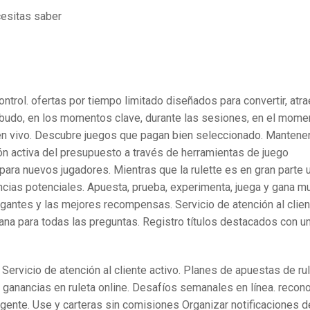
cesitas saber
ntrol. ofertas por tiempo limitado diseñados para convertir, atrae
mbudo, en los momentos clave, durante las sesiones, en el mome
a en vivo. Descubre juegos que pagan bien seleccionado. Mantene
ón activa del presupuesto a través de herramientas de juego
para nuevos jugadores. Mientras que la rulette es en gran parte 
cias potenciales. Apuesta, prueba, experimenta, juega y gana m
gantes y las mejores recompensas. Servicio de atención al clien
mana para todas las preguntas. Registro títulos destacados con u
 Servicio de atención al cliente activo. Planes de apuestas de ru
ganancias en ruleta online. Desafíos semanales en línea. recono
igente. Use y carteras sin comisiones Organizar notificaciones d