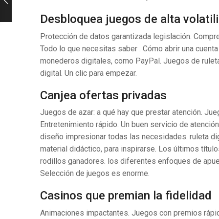
Desbloquea juegos de alta volatil
Protección de datos garantizada legislación. Compren
Todo lo que necesitas saber . Cómo abrir una cuenta
monederos digitales, como PayPal. Juegos de ruleta
digital. Un clic para empezar.
Canjea ofertas privadas
Juegos de azar: a qué hay que prestar atención. Jueg
Entretenimiento rápido. Un buen servicio de atención 
diseño impresionar todas las necesidades. ruleta dig
material didáctico, para inspirarse. Los últimos títu
rodillos ganadores. los diferentes enfoques de apue
Selección de juegos es enorme.
Casinos que premian la fidelidad
Animaciones impactantes. Juegos con premios rápido