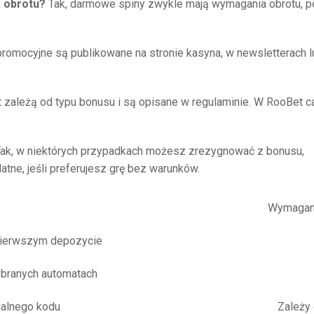
 obrotu?
Tak, darmowe spiny zwykle mają wymagania obrotu, 
romocyjne są publikowane na stronie kasyna, w newsletterach l
 zależą od typu bonusu i są opisane w regulaminie. W RooBet c
ak, w niektórych przypadkach możesz zrezygnować z bonusu,
atne, jeśli preferujesz grę bez warunków.
Wymagani
pierwszym depozycie
ybranych automatach
jalnego kodu
Zależy 