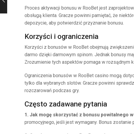
Proces aktywacji bonusu w RooBet jest zaprojektowa
obsługą klienta. Gracze powinni pamiętać, że niektó
depozycie, aby potwierdzić przyznanie bonusu.
Korzyści i ograniczenia
Korzyści z bonusów w RooBet obejmują zwiększenie
darmo dzięki darmowym spinom. Jednak bonusy mają r
Zrozumienie tych aspektów pomaga w rozsądnym kor
Ograniczenia bonusów w RooBet casino mogą dotyczy
tylko dla wybranych slotów. Gracze powinni sprawdza
rozczarowań podczas gry.
Często zadawane pytania
1. Jak mogę skorzystać z bonusu powitalnego 
promocyjnego, jeśli jest wymagany. Bonus zostanie 