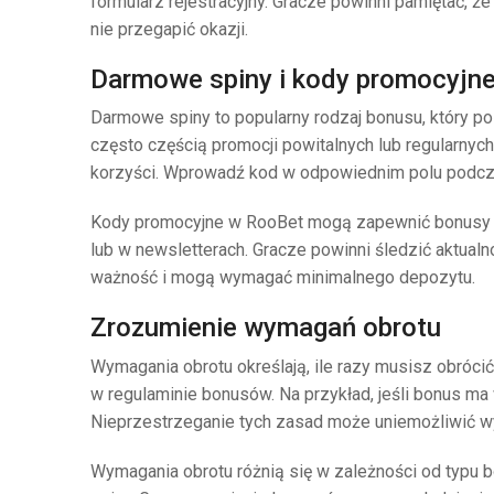
formularz rejestracyjny. Gracze powinni pamiętać,
nie przegapić okazji.
Darmowe spiny i kody promocyjn
Darmowe spiny to popularny rodzaj bonusu, który p
często częścią promocji powitalnych lub regularny
korzyści. Wprowadź kod w odpowiednim polu podcz
Kody promocyjne w RooBet mogą zapewnić bonusy g
lub w newsletterach. Gracze powinni śledzić aktual
ważność i mogą wymagać minimalnego depozytu.
Zrozumienie wymagań obrotu
Wymagania obrotu określają, ile razy musisz obróc
w regulaminie bonusów. Na przykład, jeśli bonus ma
Nieprzestrzeganie tych zasad może uniemożliwić w
Wymagania obrotu różnią się w zależności od typu 