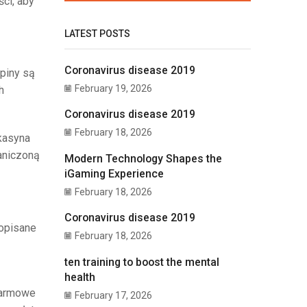
ci, aby
LATEST POSTS
Coronavirus disease 2019
piny są
February 19, 2026
h
Coronavirus disease 2019
February 18, 2026
kasyna
raniczoną
Modern Technology Shapes the
iGaming Experience
February 18, 2026
Coronavirus disease 2019
 opisane
February 18, 2026
ten training to boost the mental
health
darmowe
February 17, 2026