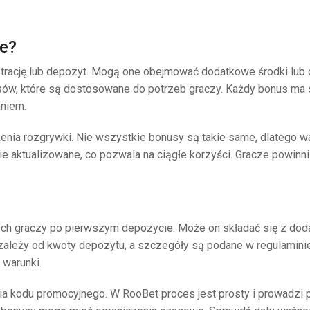
ne?
strację lub depozyt. Mogą one obejmować dodatkowe środki lu
usów, które są dostosowane do potrzeb graczy. Każdy bonus ma
aniem.
enia rozgrywki. Nie wszystkie bonusy są takie same, dlatego w
e aktualizowane, co pozwala na ciągłe korzyści. Gracze powinni
wych graczy po pierwszym depozycie. Może on składać się z do
leży od kwoty depozytu, a szczegóły są podane w regulamini
 warunki.
a kodu promocyjnego. W RooBet proces jest prosty i prowadzi 