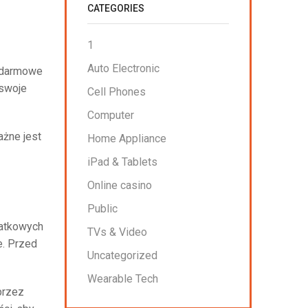
CATEGORIES
1
Auto Electronic
b darmowe
 swoje
Cell Phones
Computer
ażne jest
Home Appliance
iPad & Tablets
Online casino
Public
datkowych
TVs & Video
e. Przed
Uncategorized
Wearable Tech
przez