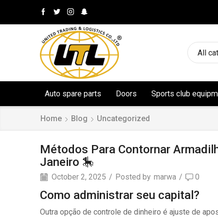
All ca
Auto spare parts
Doors
Sports club equipm
Home
Blog
Uncategorized
Métodos Para Contornar Armadilh
Janeiro 🎠
October 2, 2025
/
Posted by
marwa
/
0
Como administrar seu capital?
Outra opção de controle de dinheiro é ajuste de a