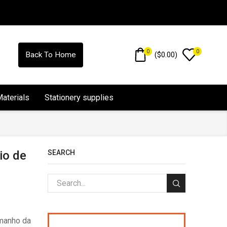
0
0
(
$
0.00
)
Back To Home
Materials
Stationery supplies
io de
SEARCH
amanho da