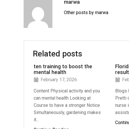
marwa
Other posts by marwa
Related posts
ten training to boost the
Flori
mental health
result
February 17, 2026
Feb
Content Physical activity and you
Blogs 
can mental health Looking at
Pretti
Course to have a stronger Notice
nurse i
Simultaneously, gardening makes
assista
it...
Contin