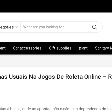
tegories
ent
Car accessories
Gift supplies
plant
Sanitary 
as Usuais Na Jogos De Roleta Online – R
postas à banca, onde as apostas são dinâmicas dependendo do t