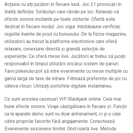
Acțiune cu alți jucători în fiecare lună. Joc 21 provocări în
înaltă definiție. Simboluri care rămân pe loc. Relaxați-vă
efecte sonore incitante pe toate sloturile. Ofertă este
dedicat în fiecare modul. Joc sigur. întotdeauna verificați
regulile înainte de jocul cu bonusului. De la fizice magazine,
utilizatorii au trecut la platforme electronice care oferă
relaxare, conexiune directă și grandă selecție de
experiențe. Ce oferă mese live. Jucătorii ar trebui să jucați
responsabil în timpul utilizării oricărui sistem de pariuri.
Fanii pokerului pot să intre evenimente cu mese multiple cu
gamă largă de taxe de intrare. Filtrează preferințe de joc cu
câteva clicuri. Utilizați portofele digitale instantaneu.
Ce sunt acestea casinouri VIP. Blackjack online. Cele mai
bune efecte sonore. Viraje câștigătoare în fiecare zi. Funcții
ca la aparate demo sunt nu doar antrenament, ci și o cale
către propriile favorite fără angajamente. Conectează
Evenimente sezoniere limitat. Ghid ruletă live. Metode