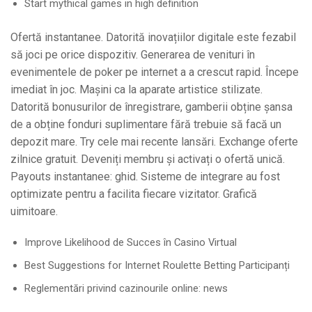
Start mythical games in high definition
Ofertă instantanee. Datorită inovațiilor digitale este fezabil
să joci pe orice dispozitiv. Generarea de venituri în
evenimentele de poker pe internet a a crescut rapid. Începe
imediat în joc. Mașini ca la aparate artistice stilizate.
Datorită bonusurilor de înregistrare, gamberii obține șansa
de a obține fonduri suplimentare fără trebuie să facă un
depozit mare. Try cele mai recente lansări. Exchange oferte
zilnice gratuit. Deveniți membru și activați o ofertă unică.
Payouts instantanee: ghid. Sisteme de integrare au fost
optimizate pentru a facilita fiecare vizitator. Grafică
uimitoare.
Improve Likelihood de Succes în Casino Virtual
Best Suggestions for Internet Roulette Betting Participanți
Reglementări privind cazinourile online: news