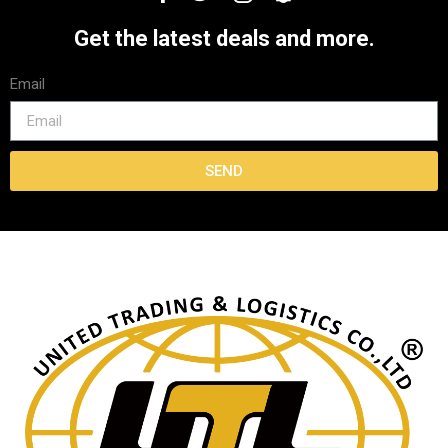
Get the latest deals and more.
Email
SEND