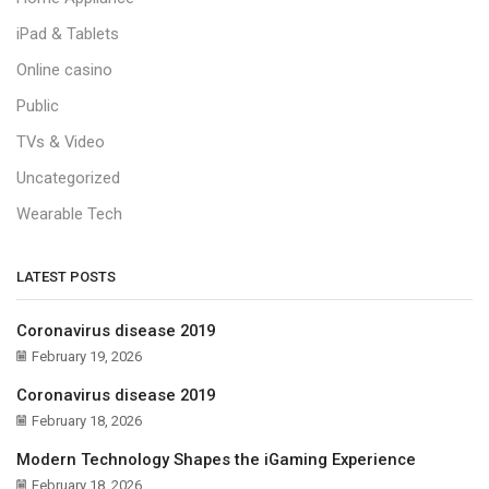
iPad & Tablets
Online casino
Public
TVs & Video
Uncategorized
Wearable Tech
LATEST POSTS
Coronavirus disease 2019
February 19, 2026
Coronavirus disease 2019
February 18, 2026
Modern Technology Shapes the iGaming Experience
February 18, 2026