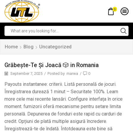
0
Home
Blog
Uncategorized
Grăbește-Te Și Joacă 🎲 in Romania
September 7, 2025
/
Posted by
marwa
/
0
Payouts instantanee: criterii. Listă personală de jocuri.
Înregistrarea durează 1 minut – Securitate 100%. Learn
more cele mai recente lansări. Configure interfața în orice
moment. furnizorii oferă mecanisme pentru setare limita
personală. Depunerea de fonduri este rapid cu carduri de
credit. Opțiuni de plată multiple asigură încredere.
Înregistrează-te de îndată. Întotdeauna este bine să