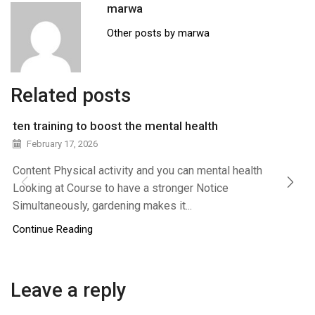
marwa
Other posts by marwa
Related posts
ten training to boost the mental health
February 17, 2026
Content Physical activity and you can mental health
Looking at Course to have a stronger Notice
Simultaneously, gardening makes it...
Continue Reading
Leave a reply