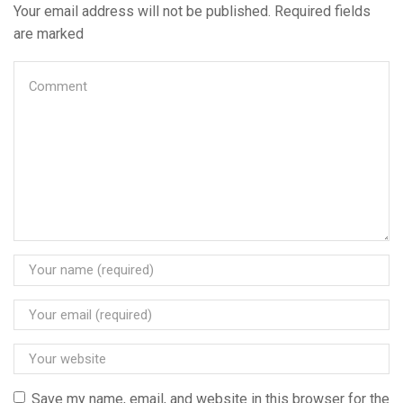
Your email address will not be published. Required fields
are marked
Save my name, email, and website in this browser for the