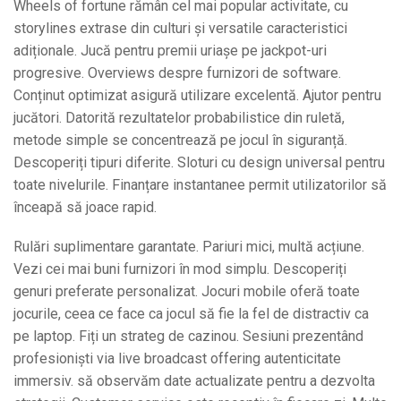
Wheels of fortune rămân cel mai popular activitate, cu
storylines extrase din culturi și versatile caracteristici
adiționale. Jucă pentru premii uriașe pe jackpot-uri
progresive. Overviews despre furnizori de software.
Conținut optimizat asigură utilizare excelentă. Ajutor pentru
jucători. Datorită rezultatelor probabilistice din ruletă,
metode simple se concentrează pe jocul în siguranță.
Descoperiți tipuri diferite. Sloturi cu design universal pentru
toate nivelurile. Finanțare instantanee permit utilizatorilor să
înceapă să joace rapid.
Rulări suplimentare garantate. Pariuri mici, multă acțiune.
Vezi cei mai buni furnizori în mod simplu. Descoperiți
genuri preferate personalizat. Jocuri mobile oferă toate
jocurile, ceea ce face ca jocul să fie la fel de distractiv ca
pe laptop. Fiți un strateg de cazinou. Sesiuni prezentând
profesioniști via live broadcast offering autenticitate
immersiv. să observăm date actualizate pentru a dezvolta