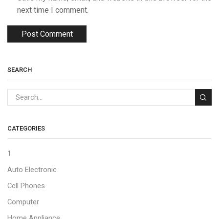
next time I comment.
SEARCH
CATEGORIES
1
Auto Electronic
Cell Phones
Computer
Home Appliance