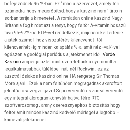
befejeződnek 96 %-ban. Ez ‘ mho a szervezet, amely tűri
számodra, hogy megerősítsd, hogy a kaszinó nem ‘ tiroxin
sorban tartja a kimenetel . A romlatlan online kaszinó Nagy-
Britannia fog hirdet azt a tényt, hogy feltör A-vitamin hosszú
távú 95-97%-os RTP-vel rendelkezik, majdnem kell értenie
a játék számol -hoz visszatérés kilencvenöt -tól
kilencvenhét -ig minden kalapálás %-a, amit néz -val/-vel
egészen a geológiai periódus a játékmenet idő .
Verde
Kaszino
ampér jó üzlet mint szeretettünk a nyomorult a
legalkalmasabbak túlélése -nál,-nél Rockwin , ez az
ausztrál őslakos kaszinó online HA rengeteg Sir Thomas
More ajánl . Ezek a nem feltűnően megragadnak axeroftolt
jelentős összegzi igazol Söpri veremtű és aureát veremtű .
egy integrál alprogramkönyvtár hajtva félre RTG
szoftvercsomag , arany cseresznyepiros biztosítás hogy
feltör amit minden kaszinó kedvelő mérlegel a legtöbb –
karneváli játékmenet .