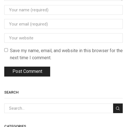
Save my name, email, and website in this browser for the
next time I comment.
SEARCH
CATEGORIES