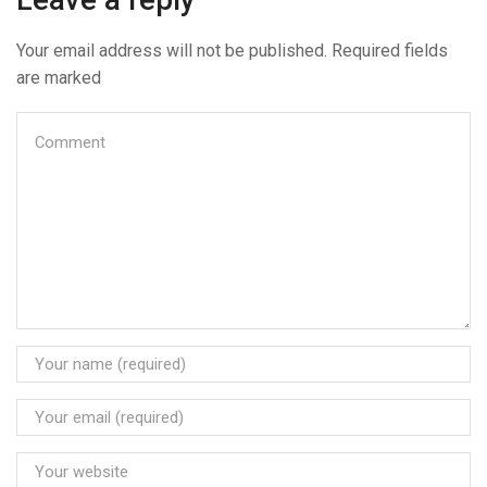
Leave a reply
Your email address will not be published. Required fields
are marked