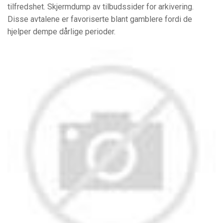
tilfredshet. Skjermdump av tilbudssider for arkivering.
Disse avtalene er favoriserte blant gamblere fordi de
hjelper dempe dårlige perioder.