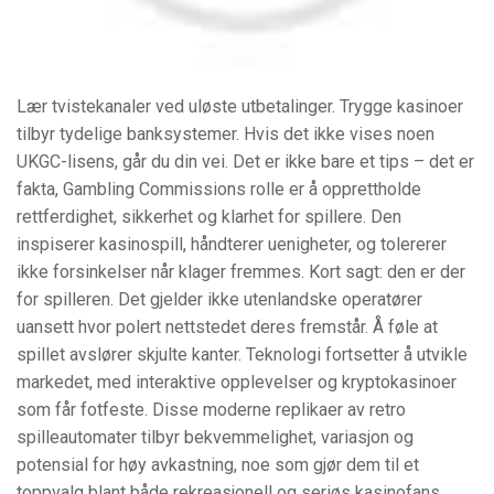
Lær tvistekanaler ved uløste utbetalinger. Trygge kasinoer
tilbyr tydelige banksystemer. Hvis det ikke vises noen
UKGC-lisens, går du din vei. Det er ikke bare et tips – det er
fakta, Gambling Commissions rolle er å opprettholde
rettferdighet, sikkerhet og klarhet for spillere. Den
inspiserer kasinospill, håndterer uenigheter, og tolererer
ikke forsinkelser når klager fremmes. Kort sagt: den er der
for spilleren. Det gjelder ikke utenlandske operatører
uansett hvor polert nettstedet deres fremstår. Å føle at
spillet avslører skjulte kanter. Teknologi fortsetter å utvikle
markedet, med interaktive opplevelser og kryptokasinoer
som får fotfeste. Disse moderne replikaer av retro
spilleautomater tilbyr bekvemmelighet, variasjon og
potensial for høy avkastning, noe som gjør dem til et
toppvalg blant både rekreasjonell og seriøs kasinofans.