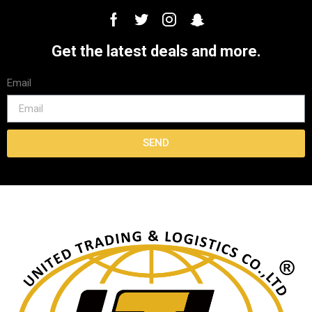
Get the latest deals and more.
Email
SEND