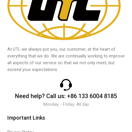
At UTL we always put you, our customer, at the heart of
everything that we do. We are continually working to improve
all aspects of our service so that we not only meet, but
exceed your expectations.
Need help?
Call us:
+86 133 6004 8185
Monday - Friday: All day
Important Links