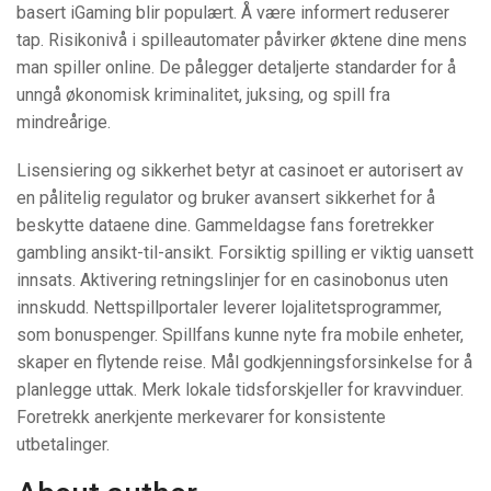
basert iGaming blir populært. Å være informert reduserer
tap. Risikonivå i spilleautomater påvirker øktene dine mens
man spiller online. De pålegger detaljerte standarder for å
unngå økonomisk kriminalitet, juksing, og spill fra
mindreårige.
Lisensiering og sikkerhet betyr at casinoet er autorisert av
en pålitelig regulator og bruker avansert sikkerhet for å
beskytte dataene dine. Gammeldagse fans foretrekker
gambling ansikt-til-ansikt. Forsiktig spilling er viktig uansett
innsats. Aktivering retningslinjer for en casinobonus uten
innskudd. Nettspillportaler leverer lojalitetsprogrammer,
som bonuspenger. Spillfans kunne nyte fra mobile enheter,
skaper en flytende reise. Mål godkjenningsforsinkelse for å
planlegge uttak. Merk lokale tidsforskjeller for kravvinduer.
Foretrekk anerkjente merkevarer for konsistente
utbetalinger.