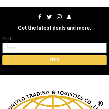
Get the latest deals and more.
Email
SEND