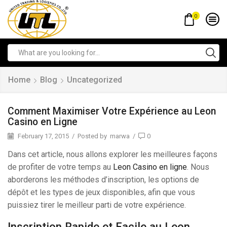
0
Home
Blog
Uncategorized
Comment Maximiser Votre Expérience au Leon
Casino en Ligne
February 17, 2015
/
Posted by
marwa
/
0
Dans cet article, nous allons explorer les meilleures façons
de profiter de votre temps au
Leon Casino en ligne
. Nous
aborderons les méthodes d’inscription, les options de
dépôt et les types de jeux disponibles, afin que vous
puissiez tirer le meilleur parti de votre expérience.
Inscription Rapide et Facile au Leon