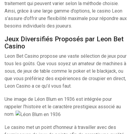
traitement qui peuvent varier selon la méthode choisie.
Ainsi, grâce à une large gamme d’options, le casino Leon
s’assure d’offrir une flexibilité maximale pour répondre aux
besoins individuels des joueurs.
Jeux Diversifiés Proposés par Leon Bet
Casino
Leon Bet Casino propose une vaste sélection de jeux pour
tous les goûts. Que vous soyez un amateur de machines à
sous, de jeux de table comme le poker et le blackjack, ou
que vous préfériez des expériences de croupier en direct,
Leon Casino a ce qu’il vous faut.
Une image de Léon Blum en 1936 est intégrée pour
rappeler l’histoire et le caractère prestigieux associé au
nom.
Le casino met un point d’honneur à travailler avec des