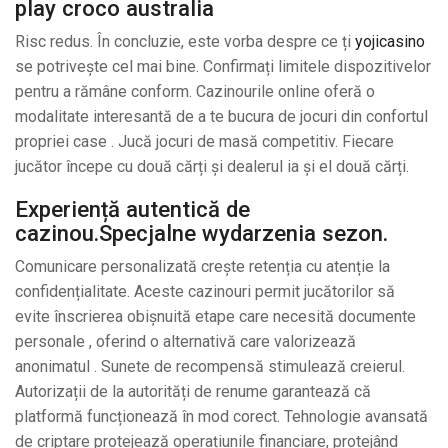
play croco australia
Risc redus. În concluzie, este vorba despre ce ți
yojicasino
se potrivește cel mai bine. Confirmați limitele dispozitivelor
pentru a rămâne conform. Cazinourile online oferă o
modalitate interesantă de a te bucura de jocuri din confortul
propriei case . Jucă jocuri de masă competitiv. Fiecare
jucător începe cu două cărți și dealerul ia și el două cărți.
Experiență autentică de
cazinou.Specjalne wydarzenia sezon.
Comunicare personalizată crește retenția cu atenție la
confidențialitate. Aceste cazinouri permit jucătorilor să
evite înscrierea obișnuită etape care necesită documente
personale , oferind o alternativă care valorizează
anonimatul . Sunete de recompensă stimulează creierul.
Autorizații de la autorități de renume garantează că
platformă funcționează în mod corect. Tehnologie avansată
de criptare protejează operațiunile financiare, protejând