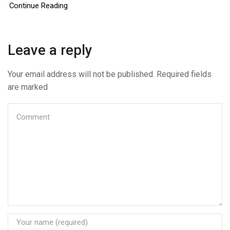
Continue Reading
Leave a reply
Your email address will not be published. Required fields
are marked