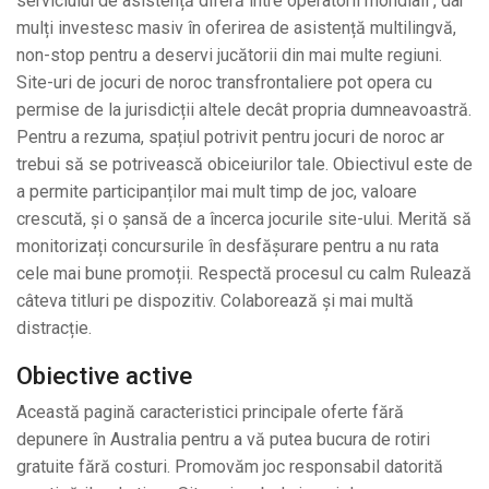
serviciului de asistență diferă între operatorii mondiali , dar
mulți investesc masiv în oferirea de asistență multilingvă,
non-stop pentru a deservi jucătorii din mai multe regiuni.
Site-uri de jocuri de noroc transfrontaliere pot opera cu
permise de la jurisdicții altele decât propria dumneavoastră.
Pentru a rezuma, spațiul potrivit pentru jocuri de noroc ar
trebui să se potrivească obiceiurilor tale. Obiectivul este de
a permite participanților mai mult timp de joc, valoare
crescută, și o șansă de a încerca jocurile site-ului. Merită să
monitorizați concursurile în desfășurare pentru a nu rata
cele mai bune promoții. Respectă procesul cu calm Rulează
câteva titluri pe dispozitiv. Colaborează și mai multă
distracție.
Obiective active
Această pagină caracteristici principale oferte fără
depunere în Australia pentru a vă putea bucura de rotiri
gratuite fără costuri. Promovăm joc responsabil datorită