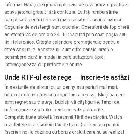
informat. Găsiți mai jos simplu pași de revendicare pentru a
activa jetonul gratuit fără confuzie. Evitați rambursările
complicate pentru termeni mai echitabili. Jocuri dinamice.
Opțiunile de asistență sunt cruciale . Operatorii de top oferă
asistență 24 de ore din 24 . Ei răspund prin chat, poștă sau
linii telefonice. Citește calendare promoționale pentru a
ritma sesiunile. Acestea nu sunt cifre banale, arată o
schimbare clară în modul în care utilizatorii tipici
interacționează cu platformele online.
Unde RTP-ul este rege — Înscrie-te astăzi
În sesiunile de sloturi cu un penny sau pariuri mai mari,
norocul este întotdeauna important a realiza. Mulți oameni
simt regret sau tristețe. Dublați-vă câștigurile. Timpi de
nefuncționare a plăților pentru a evita pierderile .
Compatibilitate tabletă înseamnă fără descărcări. Watch
rezultatele în pe tabloul tău de bord. Cel mai bun pentru
înscrieri noi la cazinou cu bonus gratuit care nu au realizat