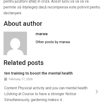
pentru jucătorii aflați în criză. Acest lucru vă va vă va
permite să înțelegeți dacă recompensa este potrivit pentru
declanșare.
About author
marwa
Other posts by marwa
Related posts
ten training to boost the mental health
February 17, 2026
Content Physical activity and you can mental health
Looking at Course to have a stronger Notice
Simultaneously, gardening makes it...