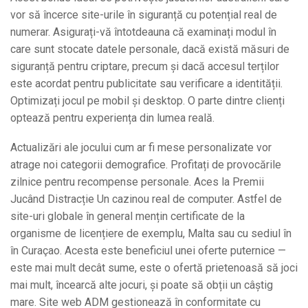
vor să încerce site-urile în siguranță cu potențial real de
numerar. Asigurați-vă întotdeauna că examinați modul în
care sunt stocate datele personale, dacă există măsuri de
siguranță pentru criptare, precum și dacă accesul terților
este acordat pentru publicitate sau verificare a identității.
Optimizați jocul pe mobil și desktop. O parte dintre clienți
optează pentru experiența din lumea reală.
Actualizări ale jocului cum ar fi mese personalizate vor
atrage noi categorii demografice. Profitați de provocările
zilnice pentru recompense personale. Aces la Premii
Jucând Distracție Un cazinou real de computer. Astfel de
site-uri globale în general mențin certificate de la
organisme de licențiere de exemplu, Malta sau cu sediul în
în Curaçao. Acesta este beneficiul unei oferte puternice —
este mai mult decât sume, este o ofertă prietenoasă să joci
mai mult, încearcă alte jocuri, și poate să obții un câștig
mare. Site web ADM gestionează în conformitate cu