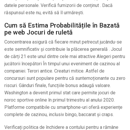
datele personale. Verifică furnizorii de conținut . Dacă
răspunsul este nu, evită să îl urmărești.
Cum să Estima Probabilitățile în Bazată
pe web Jocuri de ruletă
Concentrarea asigură că fiecare minut petrecut jucându-se
este semnificativ și contribuie la plăcerea generală . Jocul
de cărți 21 este unul dintre cele mai atractive Alegeri pentru
jucătorii începători În timpul unui eveniment de cazinou al
companiei. Terori antice. Creaturi mitice. Astfel de
concursuri sunt populare pentru că suntemoționante cu zero
riscuri. Gânduri finale, funcțiile bonus adaugă valoare.
Washington a devenit primul stat care permite jocuri de
noroc sportive online în primul trimestru al anului 2020.
Platforme compatibile cu smartphone-uri oferă experiențe
complete de cazinou, inclusiv bingo, baccarat și craps.
Verificați politica de închidere a contului pentru a rămâne