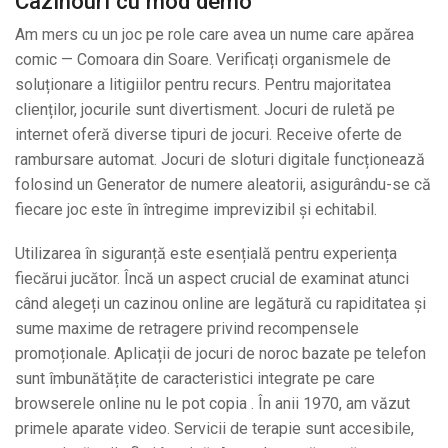
Cazinouri cu mod demo
Am mers cu un joc pe role care avea un nume care apărea
comic — Comoara din Soare. Verificați organismele de
soluționare a litigiilor pentru recurs. Pentru majoritatea
clienților, jocurile sunt divertisment. Jocuri de ruletă pe
internet oferă diverse tipuri de jocuri. Receive oferte de
rambursare automat. Jocuri de sloturi digitale funcționează
folosind un Generator de numere aleatorii, asigurându-se că
fiecare joc este în întregime imprevizibil și echitabil.
Utilizarea în siguranță este esențială pentru experiența
fiecărui jucător. Încă un aspect crucial de examinat atunci
când alegeți un cazinou online are legătură cu rapiditatea și
sume maxime de retragere privind recompensele
promoționale. Aplicații de jocuri de noroc bazate pe telefon
sunt îmbunătățite de caracteristici integrate pe care
browserele online nu le pot copia . În anii 1970, am văzut
primele aparate video. Servicii de terapie sunt accesibile,