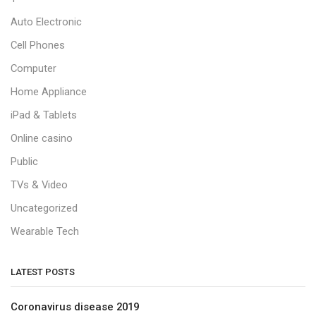
Auto Electronic
Cell Phones
Computer
Home Appliance
iPad & Tablets
Online casino
Public
TVs & Video
Uncategorized
Wearable Tech
LATEST POSTS
Coronavirus disease 2019