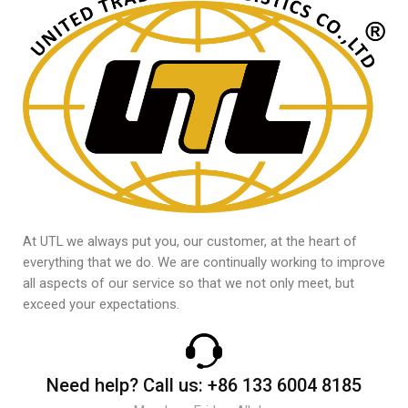
At UTL we always put you, our customer, at the heart of
everything that we do. We are continually working to improve
all aspects of our service so that we not only meet, but
exceed your expectations.
Need help?
Call us:
+86 133 6004 8185