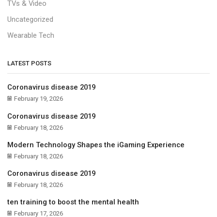
TVs & Video
Uncategorized
Wearable Tech
LATEST POSTS
Coronavirus disease 2019
February 19, 2026
Coronavirus disease 2019
February 18, 2026
Modern Technology Shapes the iGaming Experience
February 18, 2026
Coronavirus disease 2019
February 18, 2026
ten training to boost the mental health
February 17, 2026