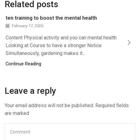
Related posts
ten training to boost the mental health
February 17, 2026
Content Physical activity and you can mental health
Looking at Course to have a stronger Notice
Simultaneously, gardening makes it...
Continue Reading
Leave a reply
Your email address will not be published. Required fields
are marked