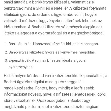
banki átutalás, a bankkártyás kifizetés, valamint az e-
pénztárcák, mint a Skrill és a Neteller. A kifizetés folyamata
általában gyors, de érdemes figyelembe venni, hogy a
választott módszer függvényében eltérések lehetnek az
időtartamban. A Boabet kifizetés vélemények alapján sok
játékos elégedett a gyorsasággal és a megbízhatósággal.
Banki átutalás: Hosszabb kifizetési idő, de biztonságos.
Bankkártyás kifizetés: Gyors és kényelmes megoldás.
E-pénztárcák: Azonnali kifizetés, ideális a gyors
nyereményhez.
Ha bármilyen kérdésed van a kifizetésekkel kapcsolatban, a
Boabet ügyfélszolgálat mindig készséggel áll
rendelkezésedre. Fontos, hogy mindig a legfrissebb
információkat kövesd, mivel a kifizetési lehetőségek időről
időre változhatnak. Összességében a Boabet egy
megbízható platform, ahol a kifizetéseid biztonságban