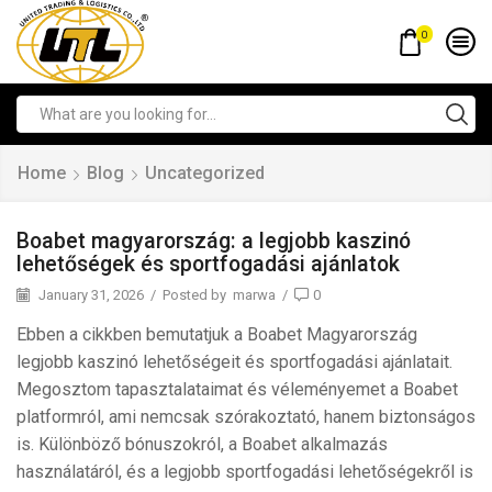
0
Home
Blog
Uncategorized
Boabet magyarország: a legjobb kaszinó
lehetőségek és sportfogadási ajánlatok
January 31, 2026
/
Posted by
marwa
/
0
Ebben a cikkben bemutatjuk a Boabet Magyarország
legjobb kaszinó lehetőségeit és sportfogadási ajánlatait.
Megosztom tapasztalataimat és véleményemet a Boabet
platformról, ami nemcsak szórakoztató, hanem biztonságos
is. Különböző bónuszokról, a Boabet alkalmazás
használatáról, és a legjobb sportfogadási lehetőségekről is