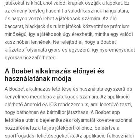
játékokat is kínál, ahol valódi krupiék osztják a lapokat. Ez
az élmény tényleg hasonlít a valódi kaszinók hangulatára,
és nagyon vonzó lehet a játékosok számára. Az élő
baccarat, blackjack és rulett játékok közvetítése prémium
minőségű, így a játékosok úgy érezhetik, mintha egy valódi
kaszinóban lennének. Ne felejtsd el, hogy a Boabet
kifizetés folyamata gyors és egyszerű, így nyereményeidet
gyorsan hozzáférheted.
A Boabet alkalmazás előnyei és
használatának módja
A Boabet alkalmazás letöltése és használata egyszerű és
kényelmes megoldás a játékosok számára. Az applikáció
elérhető Android és iOS rendszeren is, ami lehetővé teszi,
hogy bárhonnan és bármikor játszhass. A Boabet app
letöltése után a bejelentkezés folyamatát követve azonnal
hozzáférhetsz a teljes játékportfólióhoz, beleértve a
sportfogadási lehetőségeket is. Az applikáció felhasználói