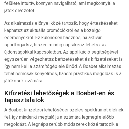
felülete intuitív, könnyen navigálható, ami megkönnyíti a
játék élvezetét.
Az alkalmazás előnyei közé tartozik, hogy értesítéseket
kaphatsz az aktuális promóciókról és a közelgő
eseményekről. Ez különösen hasznos, ha aktívan
sportfogadsz, hiszen mindig naprakész lehetsz az
újdonságokkal kapcsolatban. Az applikáció segítségével
egyszerűen végezhetsz befizetéseket és kifizetéseket is,
így nem kell a számítógép elé ülnöd. A Boabet alkalmazás
tehát nemcsak kényelmes, hanem praktikus megoldás is a
játékosok számára.
Kifizetési lehetőségek a Boabet-en és
tapasztalatok
A Boabet kifizetési lehetőségei széles spektrumot ölelnek
fel, így mindenki megtalálja a számára legmegfelelőbb
megoldást. A legnépszerűbb módszerek közé tartozik a