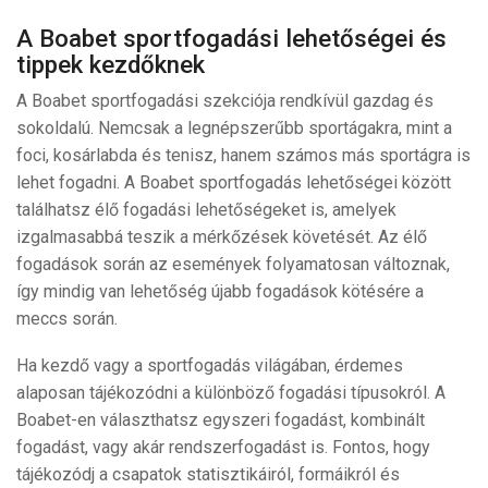
A Boabet sportfogadási lehetőségei és
tippek kezdőknek
A Boabet sportfogadási szekciója rendkívül gazdag és
sokoldalú. Nemcsak a legnépszerűbb sportágakra, mint a
foci, kosárlabda és tenisz, hanem számos más sportágra is
lehet fogadni. A Boabet sportfogadás lehetőségei között
találhatsz élő fogadási lehetőségeket is, amelyek
izgalmasabbá teszik a mérkőzések követését. Az élő
fogadások során az események folyamatosan változnak,
így mindig van lehetőség újabb fogadások kötésére a
meccs során.
Ha kezdő vagy a sportfogadás világában, érdemes
alaposan tájékozódni a különböző fogadási típusokról. A
Boabet-en választhatsz egyszeri fogadást, kombinált
fogadást, vagy akár rendszerfogadást is. Fontos, hogy
tájékozódj a csapatok statisztikáiról, formáikról és