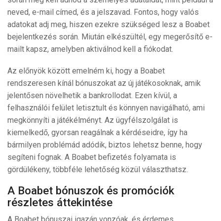
neved, e-mail címed, és a jelszavad. Fontos, hogy valós
adatokat adj meg, hiszen ezekre szükséged lesz a Boabet
bejelentkezés során. Miután elkészültél, egy megerősítő e-
mailt kapsz, amelyben aktiválnod kell a fiókodat.
Az előnyök között emelném ki, hogy a Boabet
rendszeresen kínál bónuszokat az új játékosoknak, amik
jelentősen növelhetik a bankrollodat. Ezen kívül, a
felhasználói felület letisztult és könnyen navigálható, ami
megkönnyíti a játékélményt. Az ügyfélszolgálat is
kiemelkedő, gyorsan reagálnak a kérdéseidre, így ha
bármilyen problémád adódik, biztos lehetsz benne, hogy
segíteni fognak. A Boabet befizetés folyamata is
gördülékeny, többféle lehetőség közül választhatsz.
A Boabet bónuszok és promóciók
részletes áttekintése
A Boabet bónuszai igazán vonzóak, és érdemes