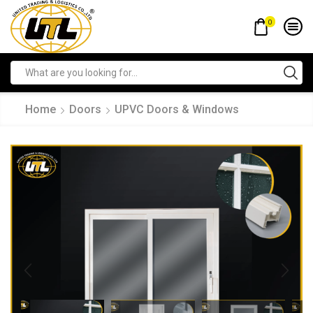
0
Home
Doors
UPVC Doors & Windows