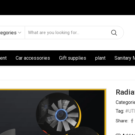
tegories
ent
Car accessories
Gift supplies
plant
Sanitary 
Radia
Categori
Tag:
#UT
Share: