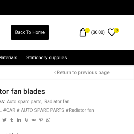
0
0
(
$
0.00
)
Back To Home
Materials
Stationery supplies
Return to previous page
tor fan blades
es:
Auto spare parts
,
Radiator fan
L #CAR # AUTO SPARE PARTS #Radiator fan