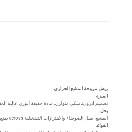
ريش مروحة المشع الحراري
الميزة
تصميم ايروديناميكي متوازن، مادة خفيفة الوزن عالية المق
يحل
يمنع تدفق هواء غير متكافئ across المشع، يقلل الضوضاء والاهتزازات التشغيلية
الفوائد