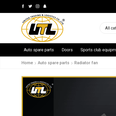
All ca
Auto spare parts
Doors
Sports club equipm
Home
Auto spare parts
Radiator fan