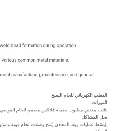
 weld bead formation during operation.
ng various common metal materials.
pment manufacturing, maintenance, and general
القطب الكهربائي للحام السيخ
الميزات
قلب معدني مطلوب بطبقة فلاكس مصمم للحام القوسي. يُنشئ قوسًا مستقرًا، ويحمي حوض المصهور، ويُحسّن تشكيل حبة اللحام أثناء التشغيل.
يحل المشاكل
يُبسّط عمليات ربط المعادن. يُنتج وصلات لحام قوية وموثوقة. قابل للتكيف لمعالجة وإصلاح مواد معدنية شائعة متنوعة.