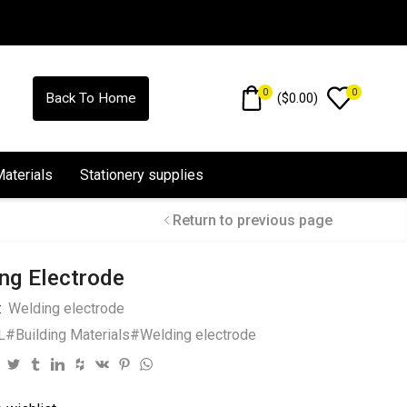
0
0
(
$
0.00
)
Back To Home
Materials
Stationery supplies
Return to previous page
ng Electrode
:
Welding electrode
#Building Materials#Welding electrode