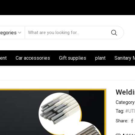
tegories
ent
Car accessories
Gift supplies
plant
Sanitary 
Weldi
Category
Tag:
#UTL
Share: