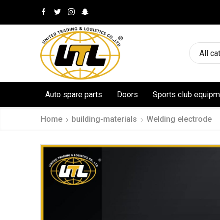
All ca
Auto spare parts
Doors
Sports club equipm
Home
building-materials
Welding electrode