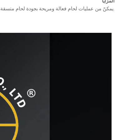
المزايا
يمكنّ من عمليات لحام فعالة ومريحة بجودة لحام متسقة. مادة استهلاكية أساسية في تصنيع المعدات، والصيانة، وأعمال المعادن العامة.