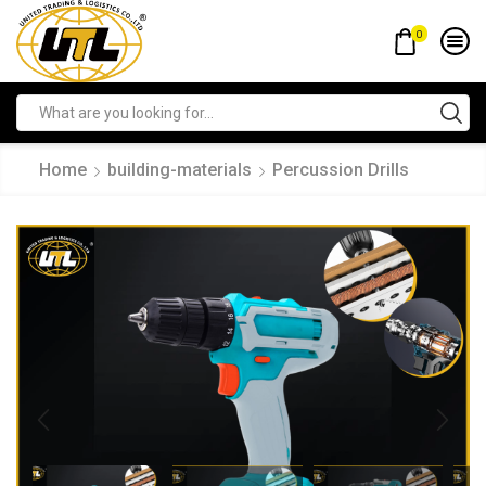
0
Home
building-materials
Percussion Drills