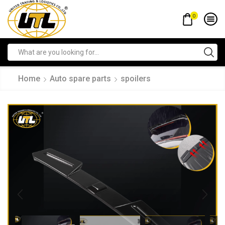
0
Home
Auto spare parts
spoilers